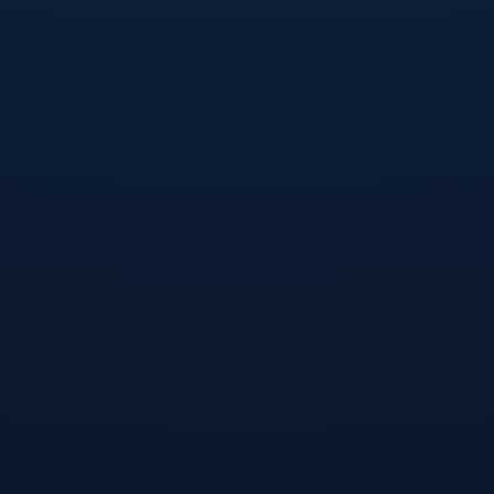
Founder
Joseph Thompson