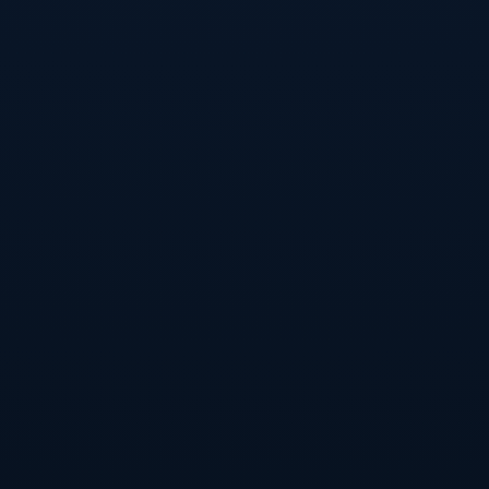
关键词的真实价值不在“预测”二字
很多人在搜索“2026世界杯预测平台最新网址”时，潜意
识中是在寻找“赢面更大的捷径”，但从长期来看，真正有
价值的部分并不是“预测”本身，而是帮助用户构建系统性
思考框架。通过对数据的观察、对模型的理解和对赔率变
化的追踪，用户逐渐可以看清一场比赛背后的复杂因素，
而不再被个别解说或情绪左右。那些以教学说明 历史回放
和回测分析为特色的平台，往往更值得通过最新网址长期
追踪。相反，如果一个网站只在首页反复强调“稳赚”“稳
赢”“绝密内部”，却对分析过程闭口不谈，那即使它号称是
“最新入口”，也更像是一扇通往风险的门。