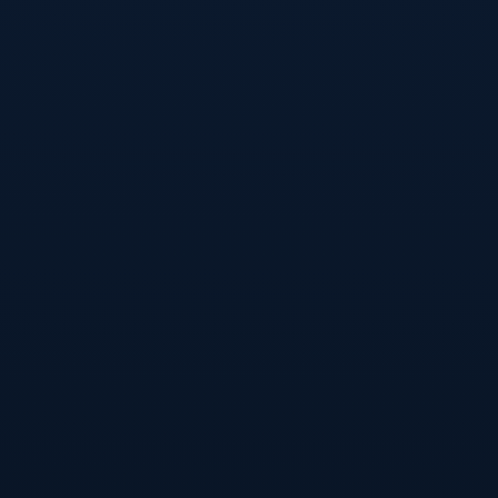
新、在模型透明度上有诚意的平台，而不是单纯追逐“命
中率爆表”的夸大宣传。命中率可以被包装，但数据结构
和模型逻辑却很难伪造。
如何安全使用2026世界杯预测平台最新网址
即便找到了相对可信的最新网址，如何使用也同样重要。
要养成只在一个固定入口访问平台的习惯，可以将确认无
误的最新网址加入书签，避免每次再通过搜索引擎到处查
找，从而降低进入仿冒页面的概率。谨慎对待任何与“充
值”“转账”“私下合买”相关的功能，尤其是当平台本质上定
位为数据分析工具，却突然在未知子页面引导用户进行资
金操作时，更要保持警惕。第三，适度分散信息来源：在
使用一个核心预测平台的可以搭配官方统计网站 媒体报道
以及公开数据接口进行交叉验证，避免被单一观点左右。
务必牢记一点——预测平台提供的是参考信息，而非保证
结果，理性看待任何分析结论，才是最重要的安全策略。