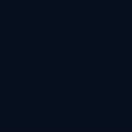
小组赛不确定性增加，传统强队对阵频率改变，赛程密度
也会影响球队轮换策略。在选择2026世界杯预测平台最
新网址时，可以特别关注平台是否已经针对新赛制做出模
型调整，是否提供关于体能消耗 轮换深度 队伍长途飞行
影响的专题分析。那些仍停留在以往小规模赛事经验的简
单模型，很难真正应对新的变量。真正与2026世界杯高
度契合的平台，会在首页或专题页面明确说明其模型如何
适配本届赛制变化，这一点往往比单次预测是否命中更值
得关注。