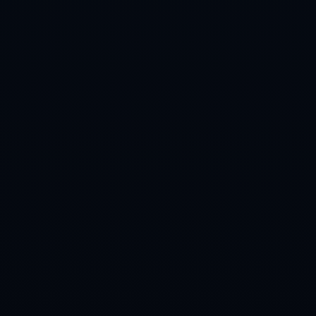
关于我们
服务优势
团队介绍
新闻资讯
联系我们