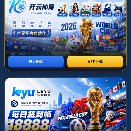
新闻资讯
2026世界杯预测平台最新网
址
2026-04-22T02:51:40+08:00
2026世界杯预测平台最新网址揭秘
每一届世界杯开赛前，球迷最关心的除了参赛球队阵容和
赛程安排，还有一个隐蔽却同样重要的话题——如何找到
真正可靠的2026世界杯预测平台最新网址。随着赛事临
近，大量自称“官方预测”“内部数据”的网站如雨后春笋般
出现，真假难辨。对于想通过数据分析、模型预测提前布
局世界杯走向的用户而言，找到一个安全、稳定、信息权
威的预测平台入口，比盲目追逐所谓“内幕爆料”更加关