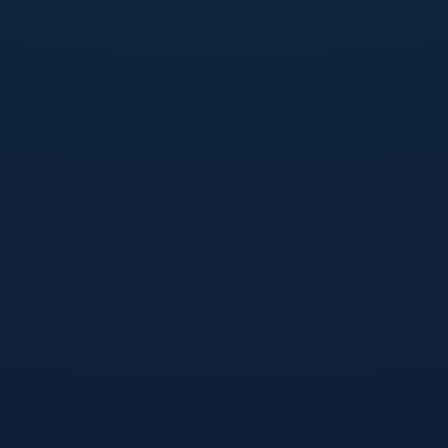
鉴别2026世界杯预测平台最新网址的关键指标
想要在复杂环境中辨认出可信的预测平台入口，可以从以
下几个角度进行系统判断。其一是域名稳定性与品牌一致
性：靠谱的平台域名通常与其品牌名高度贴合，且不会频
繁使用复杂的数字或夸张词语，比如“superwin123”等字
样更像是营销噱头而不是数据服务工具。其二是安全证书