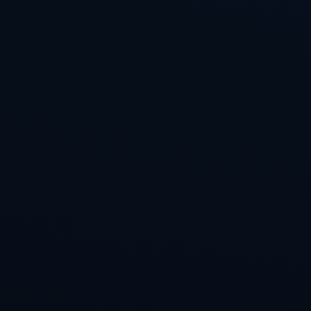
并在随后的比赛管理上做得更加冷静、缜密
一般强队的标志之一。