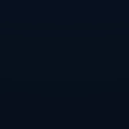
给出了相当积极的看法：“他们的准备非常充分，你能
要做什么。他们不再是一支只会踢漂亮进攻的球队，
经常批评阿森纳“华而不实”“缺乏硬度”，但如今的
的纪律性与对抗能力也有长足进步。本场比赛中，阿
手，后腰与中卫之间的保护和补位几乎没有出现致命
续打磨。引进具有即战力且兼具战术多样性的球员，
成长，使得阿森纳的首发十一人不仅技术全面，而且
式。孔帕尼特别提到：“他们现在是一支可以在比赛困
，而不是一遇到打击就崩盘。”这与阿尔特塔强调的
佐证了孔帕尼的评价。无论是面对中下游球队时的耐
勇气，“枪手”表现出的气场都有别于以往那支略显
分大战中，阿森纳往往能够率先取得比分上的优势，