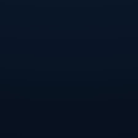
统治力，确实让人难以忽视。无论是控球率、射门次
手，尤其在中前场的衔接和边路推进上，他们已经形
健出球，中场多点换位穿插，再通过边路的速度和内
奏紧凑，既有技术含量，又极具观赏性。孔帕尼赛后
得比我们好，这是事实。你可以有借口，但你不能否认
对阿森纳在近几个赛季稳步进化的认可。经历过前期
守转换、前场压迫、防线协同等多个环节已经趋于成
上风，不仅战术执行精准，球员之间的默契程度也显
节奏时，“枪手”往往能够通过快速的一脚出球或者
反击机会。这种“从容中见锐利”的气质，是以往几