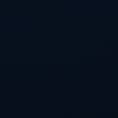
栏目导航
关于我们
服务优势
团队介绍
新闻资讯
联系我们