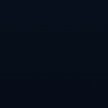
。这种“会踢大赛”的能力，是一支争冠球队区别于