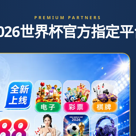
关于我们
服务优势
团队介绍
新闻资讯
联系我