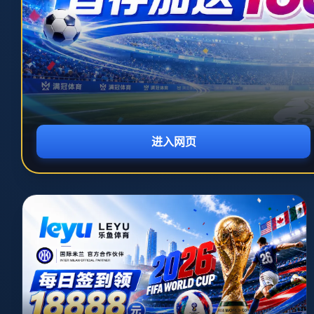
网站首页
新闻资讯
新闻资讯
孔帕尼：阿森