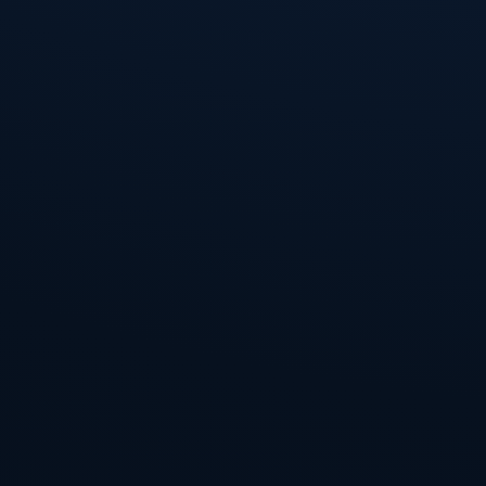
从数据与场面来看，阿森纳本场展现出的
数还是关键传球次数，“枪手”都压制着对
成了一套自成体系的进攻模式：由后场稳
切形成射门机会，整套打法跑动积极、节
直言：“从整体性和连续性来说，他们踢
他们的表现。”
孔帕尼的这番话，背后更深层的含义，是
的重建和阵痛，阿尔特塔的球队如今在攻
熟。本赛季阿森纳屡次在强强对话中占得
著提升。当对手试图通过高压逼抢打乱他们
有计划的长传转移，化解压力并立刻转换为
年很难在阿森纳身上持续看到的。