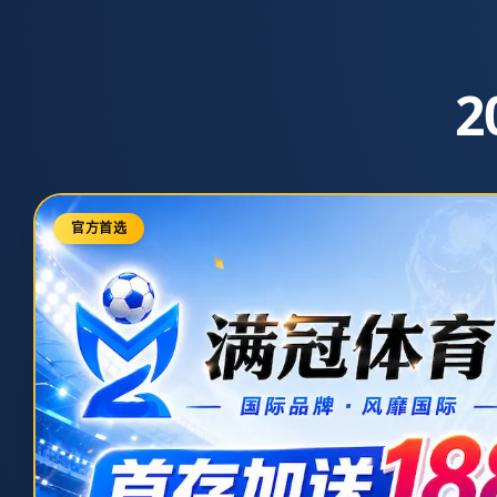
网站首页
新闻资讯