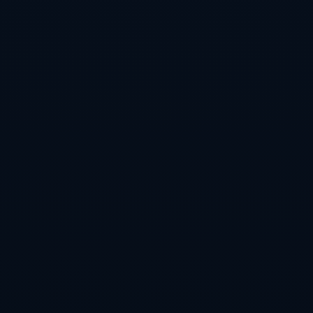
上一篇
下一篇
阿森纳独占鳌头，英超冠军悬念
杭州丨米兰冠军
逊色于意甲
之路-2
需求表单