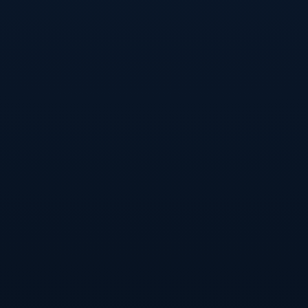
世乒赛上建立起辉煌战功的资深主力逐渐进入职业生涯后
期，如何在保障成绩的同时完成新老交替，一度是舆论与
球迷热议的焦点。从当前榜单与近期战绩看，新一代国乒
主力已经在世界舞台上站稳脚跟，他们不再只是“冲击者”
和“替补方案”，而是真正在积分与成绩双维度上扛起了核
心位置。教练组在公开场合也反复强调，会在未来一年继
续通过合理的赛事安排，给予年轻选手更多高强度历练，
并通过内部热身赛与封闭集训不断检验技术细节，为可能
出现的伤病与状态波动提前准备多套应对方案。