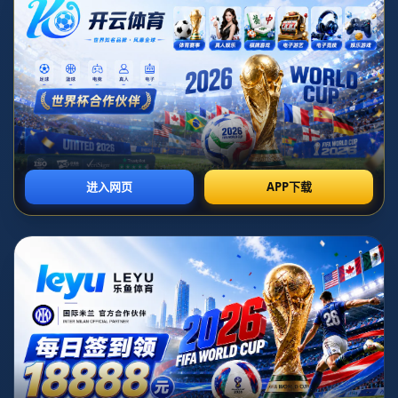
新闻资讯
2025国际乒联新排名揭晓，
国乒横扫男女单打前两名
2026-02-10T02:50:35+08:00
2025赛季伊始，最新一期国际乒联世界排名正式出炉，
中国乒乓球队再度以压倒性优势占据榜首位置，完成对男
女单打项目前两名的“包揽”，在奥运周期的关键年份向世
界宣示统治力。男单方面，国乒“一哥”以稳定的高质量参
赛与冠军积累继续牢牢占据世界第1的位置，新生代主力
则凭借近一年的持续爆发强势升至第2；女单战线同样是
中国队“双保险”领跑，一位以大赛稳健著称的核心选手守
住世界第1宝座，另一位则通过多站公开赛与总决赛的优
异发挥完成反超，帮助国乒在积分榜上形成前所未有的双