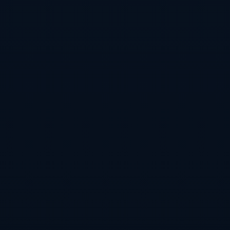
出现在每一站赛事中，任何微小的松懈都可能被对手放大
并转化为冲击突破口。在这种压力与期待并存的环境下，
如何保持技战术迭代，如何在心理上长期维持饥饿感，将
决定这份排名优势能否在未来的大赛奖牌榜上得到延续和
放大。
国际乒联最新排名的公布，是对过去一段时间战果的阶段
性总结，更是新一轮竞逐的发令枪。男女单打前两名被中
国队“横扫”，既体现了国乒在项目层面依然拥有深厚底蕴
与广阔纵深，也预示着2025年的国际乒坛将在“以中国为
坐标”的格局下继续展开激烈对抗。可以预见，随着新赛
季更多分站赛、大满贯以及洲际大赛陆续上演，这份榜单
还将不断被刷新，但在当前时间节点上，它已经足以说明
一个事实：在世界乒坛的最高峰，国乒依旧是那支最难被
撼动的力量。