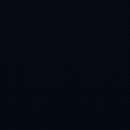
栏目导航
关于我们
服务优势
团队介绍
新闻资讯
联系我们