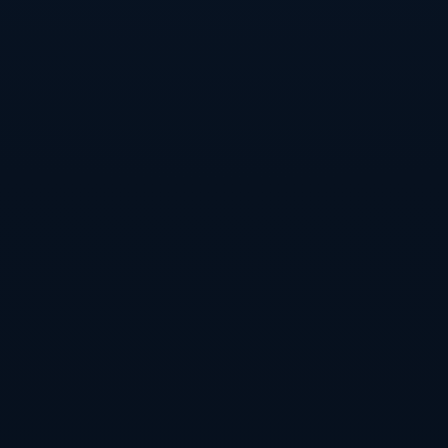
展望2025余下赛程，这一版世界排名也为国际乒坛的对
抗格局埋下伏笔。国乒在男女单打前两名的“豪华配置”，
势必让各协会在战术准备与队伍调整时更加有的放矢：如
何在与中国队的对抗中打破积分垄断、如何在签表中力争
避开双核锋线，将成为日本、韩国以及欧洲强队技术会议
上的高频议题。而对于中国队自身而言，排名上的领先绝
非可以“躺平”的理由，反而意味着将以“众矢之的”的身份