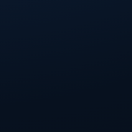
世界杯预测最新热门
世界杯预测苹果最新网
址
栏目导航