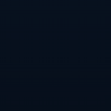
为球队中场重建的核心之一。随着卡塞米罗年龄增
尴尬，曼联需要的是一条既能保证强度又能兼具技术
崛起，原本被视为解决方案的重要部分，他连接后场
默契，都是球队未来几年战术打法中不可或缺的一
的中场重建进程势必被迫重启，滕哈赫也不得不重新
。一方面，俱乐部在新管理层与足球总监架构下，整
”的短视模式，通过系统规划与引援策略打造一支有
，欧冠名额之争几乎没有容错空间。这样的环境下，
以确保联赛前四和欧冠席位，又必须在中长期坚持阵
战略上的两难，使得任何关于核心球员去留的问题，
建节奏的关键节点。