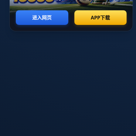
沙特豪门盯上
2026-01-13T02:51:01+08:00
英超新赛季临近，曼联在滕哈赫的带领下
于稳定，从引援到续约的整体规划也显得
未来的暗潮正在酝酿：队长布鲁诺·费尔
年轻天才，则与皇家马德里频繁产生转会
条潜在转会线一旦被真正撕开，将直接冲
布鲁诺·费尔南德斯自2020年冬窗加盟
助攻的数据层面，还是在场上的精神属性
一块基石。上赛季，在球队整体表现起伏