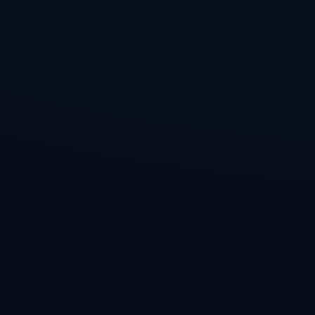
从现实操作角度分析，曼联高层面临的是
于继续押注这位队长在未来两三年的竞技
步；而一旦选择在高位“套现”，则需要迅
间内大幅下滑。同样，对于那位被皇马追
遇、战术核心地位上给予足够承诺，才能避
摇。皇马拥有更稳定的欧冠舞台与更明确
现实。