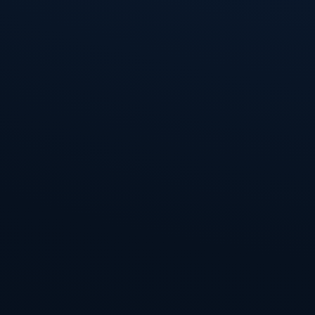
与B费的情况不同，被皇马相中的曼联中
在过去一个赛季的表现令人眼前一亮，无
键比赛中的大心脏表现，都让他迅速成为
德里自然不会无动于衷。近年来，皇马从
造已初见成效，而他们仍希望为中场引入
奇—克罗斯时代到新核心时代的平滑过渡
皇马一向擅长在“半成熟期”拿下顶级苗子
位曼联中场天才的技术风格和多面性，正符
求。他不仅能出任8号位，在攻守两端保持
前锋输送关键球，甚至在必要时回撤担任
造力中场的皇马来说，这类球员无疑具备
规划和高额投入，曼联要想留人，难度可