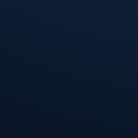
球与助攻数据，多次在关键时刻挺身而出
为曼联前场少有的稳定输出点。当沙特联
并不令人意外。
据多家欧洲媒体透露，沙特方面至少有两
已经通过中间人初步试探了球员团队的态
本泽马、内马尔等一众世界级球星登陆，
的背景下，现年已过而立之年的B费，面
引力的超级报价时，心动并非完全不可能
乏善可陈，始终让核心球员在“理想与现实
曼联内部对B费的重要性心知肚明。作为
“延长线”，更是攻防转换中的战术枢纽。
球、角球等定位球战术中同样具有极高威
前场攻击手，更是失去球队的战术大脑和
甚至短期内讨论出售B费，但一旦沙特俱
化，这桩转会的变数就会骤然增加。