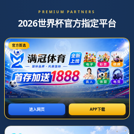
立即咨询
新闻资讯
网站首页
新闻资讯