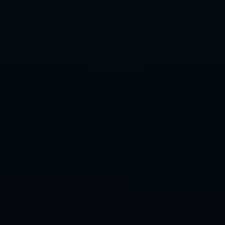
关于我们
服务优势
团队介绍
新闻资讯
联系我们
订阅我们
订阅