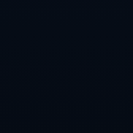
搜索
热门新闻
世界杯竞猜注册官方