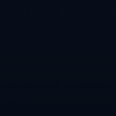
关于我们
关于开云集团
质量控制是制造业中至关重要的一环。我们为制造企业提
供全面的质量控制解决方案，确保生产出的每一件产品都
符合严格的质量标准。通过集成先进的检测设备和数据分
析系统，我们帮助企业在生产过程中实时监控产品质
量，...