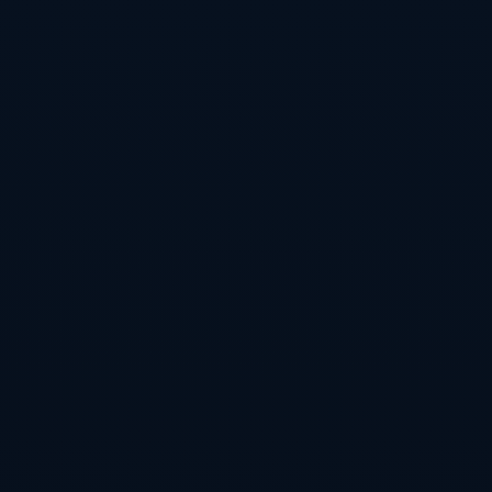
于是，当人们用各种溢美之词形容文班亚马时，不妨也把
掌声分出一部分给那个在第二年就开始承担起更多责任的
卡斯尔。是他在防守端替队友擦屁股，是他在进攻打不开
时敢于持球突击，是他在节奏失控时用一次合理的暂停推
进、一次稳健的挡拆选择把球队拽回正轨。那些最终写进
纪录和历史的辉煌时刻，通常都属于超级巨星；而那些支
撑球队度过漫长常规赛、伤病潮和舆论波动的隐形功劳
簿，则属于像卡斯尔这样的球员。当我们谈论“文班亚马
时代”的到来，其实也在同时见证着卡斯尔这样一位二年
级新秀，如何悄无声息却步步扎实地，成为这个时代不可
或缺的一部分。
分享至