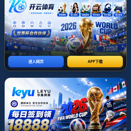
新闻资讯
在文班亚马受赞誉时，我想
致敬新秀第二年的卡斯尔
2026-01-12T02:51:05+08:00
在全世界都沉浸于维克多·文班亚马的天赋狂欢时，一个
名字在马刺球迷与行家圈里正被越来越频繁地提起——二
年级新秀卡斯尔。聚光灯无疑集中在文班亚马身上，这是
理所当然的：他刷新纪录、改写空间、重塑中锋的定义，
而与此卡斯尔用更安静、更务实的方式，一点一点搭建起
一支球队真正所需的骨架与血肉。人们总会记住耀眼的巨
星，但一支王朝的雏形，往往是从那些“不抢戏却每一回
合都在做对的事”的球员开始。此刻，当所有赞誉如潮水
般涌向文班亚马时，或许正是最适合向卡斯尔致敬的时