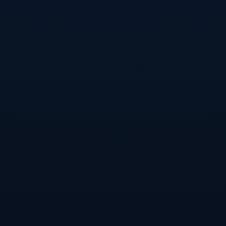
个问题——“如果把卡斯尔从这支球队抽离，会发生什
么？”——答案常常会出乎意料地清晰。