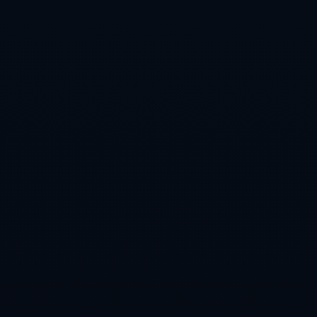
马丁内利达成连续5场欧冠破门壮
举，自99-00赛季亨利后再现
“克洛普吐槽：沙特联赛无预算限
制，轻松签下C罗等球星”
栏目导航
关于我们