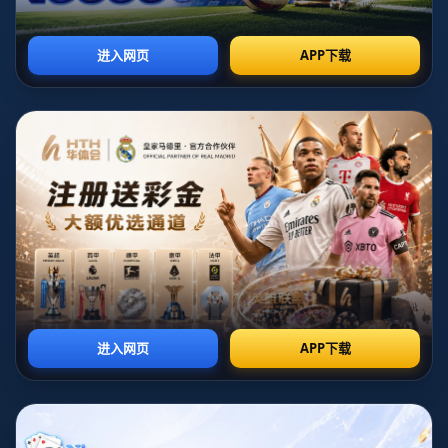
队实力对比，以及冷门出现的可能性，为球迷们带来一场
思维上的“赛前预热”。
足协杯四强赛程概览V.S.冷门概率有多大
今年的足协杯四强对阵赛程已经出炉，强队与弱队的碰撞
成为焦点。通常情况下，
足协杯四强对阵
中，实力悬殊的
比赛往往被认为是“一边倒”的局面。然而，足球的魅力就