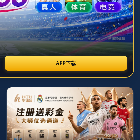
新地址全站