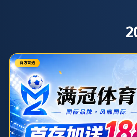
网站首页
新闻资讯