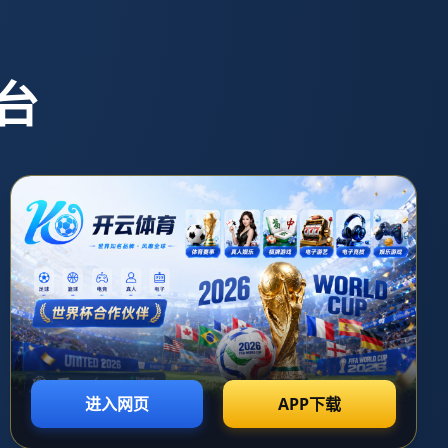
立即咨询
们