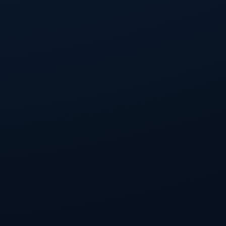
马特乌斯：除非受伤，
否则我相信诺伊尔会坚
持在场
维修斯这次摔倒是否存
在争议？
栏目导航
关于我们