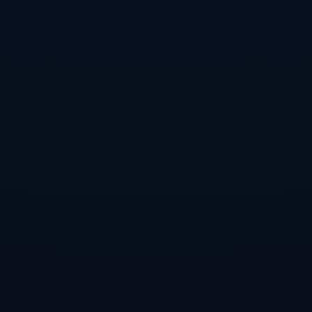
出现异常登录。事后排查才发现，该站点在加载过程
存的部分敏感信息。这个案例提醒我们：在寻找所谓
忽略却最致命的隐患。
时，真正需要思考的是：自己希望得到什么？如果只
优先考虑那些具有合法资质、口碑良好、在搜索结果
要警惕页面中夸张的广告语和诱导式按钮，比如“秒过
这些往往是把用户一步步带入高风险区域的诱饵。相较
报道、战术分析和数据工具的完善，而不会把注意力
球最新地址全站，应该至少包含以下几个维度：一是
率、传球成功率、危险进攻次数等，用清晰的图表呈
、图解甚至短视频，解释球队阵型、教练思路和临场
查看往届世界杯表现、交锋记录、球员职业生涯数
速度、移动端适配和界面交互；五是严格的安全机
据保护措施。只有在这些维度上真正做扎实的平台，