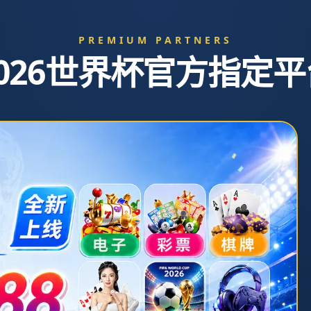
关于我们
服务优势
团队介绍
新闻资讯
联系我