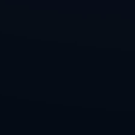
从法律和合规角度来看，世界杯赛事的版
界。正规的体育平台一般会在页面底部列
是判断网站是否具备基本合规意识的参考