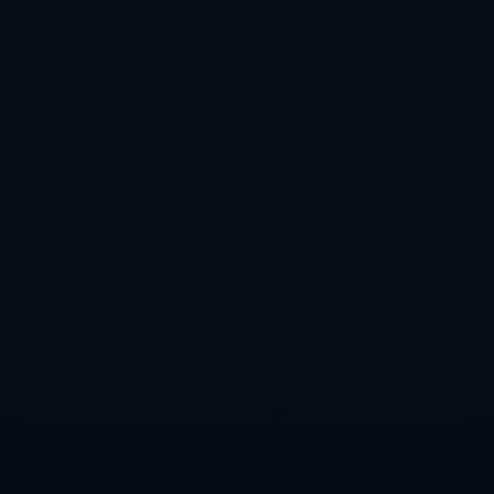
质量控制是制造业中至关重要的一环。我们为制造企业提
供全面的质量控制解决方案，确保生产出的每一件产品都
符合严格的质量标准。通过集成先进的检测设备和数据分
析系统，我们帮助企业在生产过程中实时监控产品质
量，...
搜索