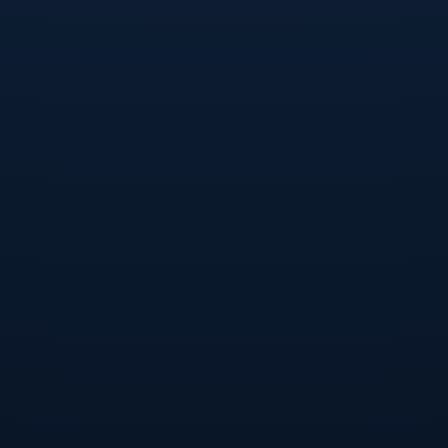
低风险的互动形式，比如使用正规的体育资讯APP自带的
积分预测、社区内的免费活动、品牌赞助商发起的抽奖或
问答。有些平台会用虚拟积分或道具作为奖励，既满足了
参与和竞技的心理，又避免了资金上的巨大压力。即便在
法律允许范围内参与少量竞猜，也应该明确设定限额，将
支出视为“观赛成本”，而不是“投资”或“收益渠道”。一旦
心态从娱乐转向“回本”“翻倍”，就很难保持理性，很容易
被各种所谓“高手计划”“内幕推荐”牵着走。
典型案例盲目下载带来怎样的风险
可以通过一个简化的案例来说明其中的隐患。某位球迷在
社交平台看到“官方推荐世界杯买球APP下载”“押一场赚一
周”的广告，链接指向一个看似正规的网站，页面上展示
了大量中奖截图和“提现到账”的图片。在被高额回报吸引
后，他绕过应用商店，直接下载了APK安装包。初期，
APP确实让他用小额投入获得了一定收益，并且提现顺利
到账，让他越来越相信平台的可信度，于是逐步加大投