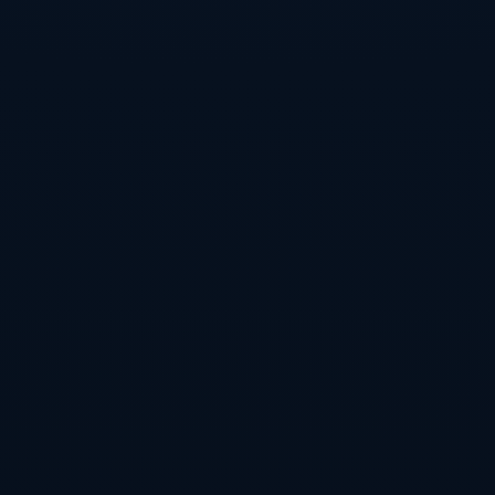
风险承受能力的要求完全不同。世界杯本身的魅力，在于
精彩的比赛、球队的故事以及球迷之间的情感连接，而不
是一夜暴富的幻想。无论那些带有“买球”字样的APP如何
包装自己，用户都可以通过冷静判断和基本常识，选择最
适合自己的参与方式。在了解规则、尊重法律、关注信息
安全的前提下，让手机中的每一次下载决定，都成为理性
而清醒的选择，而不是冲动与遗憾的开始。
分享至
上一篇
下一篇
世界杯投注开户最佳
世界杯外围平台热门