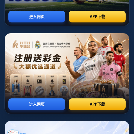
别、又如何保护自己。
理解世界杯买球APP下载背后的真实需求
当用户在搜索引擎或应用商店中输入世界杯买球APP下载
时，背后的需求大致可以分为三类：一是希望通过手机应
用获取更完整的世界杯信息服务，包括赛程、即时比分、
球队数据、战术分析等；二是希望通过合法渠道参与趣味
竞猜或活动，为看球增添一些互动感；三是被广告吸引，
却对实际风险和规则并不了解。很多平台深知这种心理，
故意在宣传中模糊“资讯”“互动”“买球”的边界，让用户一
不留神就滑向高风险区域。在点击任何下载链接之前，先
厘清自己真正需要什么，是避免踩坑的第一步。
从信息服务到竞猜工具APP类型并不相同
市面上看似都在围绕世界杯，但APP的功能定位差异很
大。简单来说，大致可以分为以下几种类型：一类是纯资
讯型应用，重点提供赛程、比分和新闻，比如直播比分、