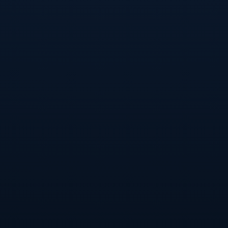
入。当金额达到一定规模后，平台突然以“账号风控”“系统
维护”为由冻结资金，要求补缴保证金才能解锁，随后客
服失联，APP页面也不再更新。最终，这位球迷不仅损失
了资金，还在不知情的情况下泄露了手机号、身份证照片
和银行卡等敏感信息，后续出现频繁骚扰电话甚至可疑贷
款记录。这个案例中，所谓的世界杯买球APP不过是骗局
的包装壳，背后是精心设计的心理诱导和技术陷阱。类似
情况并不少见，这也再次提醒用户，把“是否安全、是否
合规”放在“是否能赚钱”之前，才是自我保护的关键。
关键词背后是权衡与选择而不是一时冲动
从搜索“世界杯买球APP下载”的那一刻起，用户实际上已
经站在多个选择的岔路口：是选择以赛事为核心的资讯与
社区APP，还是选择以投注为主的高风险工具；是通过正
规渠道获取应用，还是为了所谓的“高赔率”“特别渠道”而
相信陌生网站；是将世界杯视为一次全球体育盛会，还是
当作一次短期赚快钱的机会。不同的选择，对个人体验和