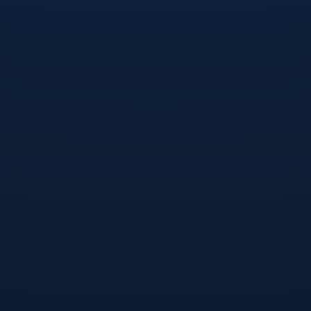
核虽然不绝对等于安全，但至少能过滤一部分明显恶意的
软件。查看开发者信息和用户评价，正规的体育类应用往
往有较为稳定的公司主体，以及长期更新迭代的记录；若
开发者信息模糊、更新停滞、评论大量刷好评，就需要谨
慎对待。留意权限请求，一个只为世界杯提供资讯的
APP，如果在安装时索取通讯录、短信、定位甚至麦克风
等无关权限，那就值得警惕。关注隐私政策和用户协议，
虽然很多人习惯快速勾选，但其中往往清楚写着数据如何
被收集和使用，是否涉及支付、虚拟币、第三方账户授权
等内容。真正负责任的平台，会在这些地方给出清晰说
明，而不会用模糊表述来掩饰关键条款。
自然参与世界杯互动的理性方式
不可否认，很多球迷希望在观赛时增加一点“参与感”，例
如预测比分、竞猜冠军、参与好友之间的趣味对赌，这在
世界杯的文化中相当普遍。当“世界杯买球APP下载”被包
装成“轻松赚钱”“稳赚不赔”的入口时，风险已经远远超出
简单娱乐的范畴。比较理性的做法，是优先考虑非金钱或