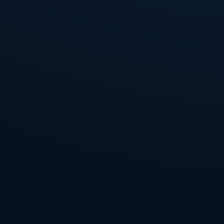
赛后被问到这粒进球时，齐沃的回答十分干
漂亮的传球和完美的角度固然重要，但在
念就是：把所有人都拉进比赛，让每个人
对应了球队近期训练中反复强调的一点——
清晰的选择创造优势。”训练场上，主教
态下的决策训练：压缩空间、限制触球次
脑”——“你可以传丑球，但不能传犹豫的
这种气质上的变化，在球队防守端的表现
用”，中后场倒脚绵软，遇到高压逼抢容
解围的区域强行控球，结果酿成失误。本赛
“内部守则”，场面上或许少了一些花活，
球，中场不再纠结于是否能组织反击，而