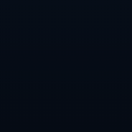
”和“全员行动”，会不会让球队变得过于“实用主
练给出的回应颇有意味：“你得先有足够的硬度和速