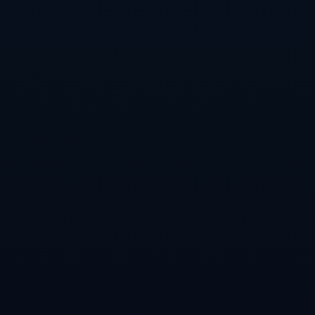
果还沉迷于设计完美画面，结果往往是节奏被打断，
举了一个内部分析中常用的例子：当你在中线位置犹豫
足够对手上抢完成干扰；而如果你在第一时间就坚定
穿透、脚后跟妙传，而是简单向空当推进，球队整体
整空间，“美感”往往就会在连续的、正确方向上的
出来。
了一个更清晰的成长路径。过去，他们常常在“要不要
得教练信任，又希望用亮眼表现证明自己；现在，教练
：你的价值不是由高光瞬间决定，而是由每一个小决
。于是我们看到，本场比赛中出场的几名小将，在处
算巧妙，但在节奏感上却更趋统一。教练组在场边的
解围、敢于前插、敢于上抢的年轻人，即便偶尔出现
种明明可以简单处理却选择多停一脚、回传犹豫的行