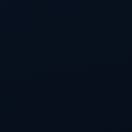
栏目导航
关于我们
服务优势
团队介绍
新闻资讯
联系我们