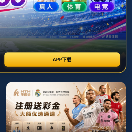
断胜于美感，全员行