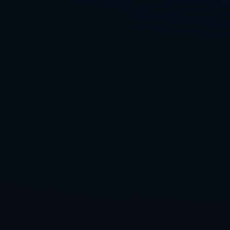
外界评价中有一种声音认为，如此强调“果断
义”，牺牲了观赏性和创造力。对此，主教