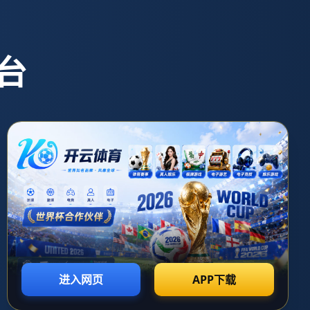
立即咨询
们