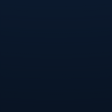
图赫尔在切尔西的首赛季成功激活了多名球员，例如芒特
的进攻才华和若日尼奥的组织能力都得到了最大化发挥。
而波切蒂诺虽然手握一众年轻天才，却未能让球队形成合
力。
以帕尔默为例
，这位年轻球员在波切蒂诺麾下展现了
个人能力，但整体团队配合的缺失让他的光芒被掩盖。图
赫尔对球员潜力的精准挖掘，显然是波切蒂诺目前所欠缺
的。
结语前的思考：奖杯之外的价值
图赫尔与波切蒂诺在切尔西首赛季的差距，绝不仅仅是一
座奖杯那么简单。图赫尔的成功在于他对战术的深刻理
解、对关键时刻的掌控以及对球员潜力的激发，而波切蒂
诺则在这些方面显得捉襟见肘。虽然波切蒂诺仍有时间证
明自己，但与图赫尔的首赛季相比，他的起点无疑低了许
多。
分享至