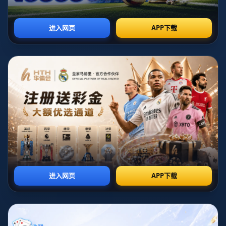
现上有着天壤之别。本文将从多个维度对比两位主帅在切
尔西的首赛季表现，揭示差距背后的深层原因，带你一探
究竟。
图赫尔的惊艳开局：战术大师的统治力
图赫尔在2021年1月接手切尔西时，球队正处于低谷，联
赛排名中游。然而，他迅速用严谨的战术体系扭转局面。
图赫尔
的3-4-2-1阵型不仅稳固了防守，还激活了球员的
进攻潜力。仅仅几个月，他就带领球队拿下欧冠冠军，堪
称奇迹。
更令人印象深刻的是
，他在决赛中对阵瓜迪奥拉
的曼城时展现出的战术针对性，完美限制了对手的传控体
系。这样的表现，不仅仅是奖杯的象征，更是战术智慧的
体现。