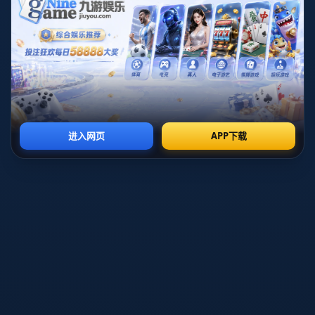
波切蒂诺的挣扎：高投入低产出的尴尬
相比之下，波切蒂诺在2023-24赛季的切尔西首赛季表现
则显得黯淡。尽管俱乐部投入巨资引援，球队阵容堪称豪
华，但
波切蒂诺
的战术却迟迟无法成型。联赛中，切尔西
长时间徘徊在中游，甚至一度接近降级区。
尤其令人失望
的是
，他在关键比赛中缺乏应变能力，例如对阵强队时经
常显得束手无策。尽管赛季末球队成绩有所回暖，但整体
表现与球迷的期待相去甚远。
差距一：战术理念的执行力
两位主帅在战术理念上的差异是首赛季表现差距的重要原