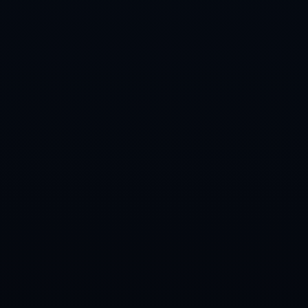
关于我们
服务优势
团队介绍
新闻资讯
联系我们
订阅我们
订阅