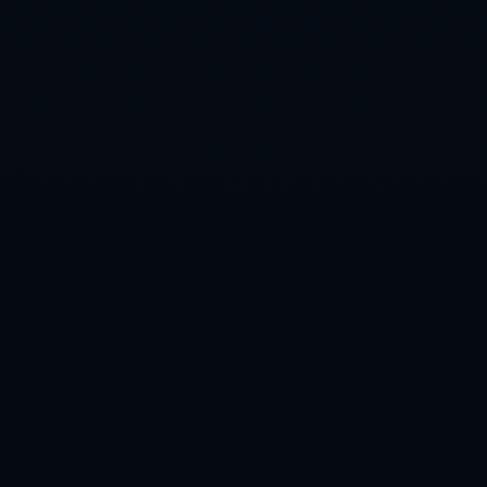
栏目导航
关于我们
服务优势
团队介绍
新闻资讯
联系我们