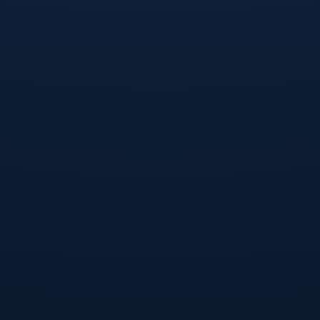
因。图赫尔上任后迅速确立了以防守为核心的体系，并通
过精准的临场调整让球队焕然一新。而波切蒂诺则显得犹
豫，他的战术风格在热衷于高位逼抢和快速进攻之间摇摆
不定，导致球员们无所适从。
以对阵利物浦的比赛为例
，
波切蒂诺的切尔西在领先时未能有效控制节奏，最终被逆
转，而图赫尔在类似场景下往往能稳住局面，这种执行力
的差距显而易见。
差距二：关键时刻的心理素质
在切尔西这样的豪门俱乐部，关键时刻的表现往往决定主
帅的成败。
图赫尔
在欧冠决赛中的冷静指挥令人叹服，他
不仅在战术上压制对手，还在心理上给予球员极大信心。
反观
波切蒂诺
，他在面对压力时的表现则显得不够从容。
联赛杯决赛的失利就是一个缩影，球队在点球大战前缺乏
有效的心理疏导，最终饮恨。这种心理素质的差异，直接
影响了球队在关键战役中的发挥。
差距三：对球员潜力的挖掘