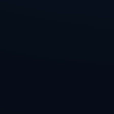
合理安排时间
：中超比赛多在周末或晚上
关注天气变化
：露天球场受天气影响较大
尊重球迷文化
：不同球队的球迷有各自的
上一篇
尤文客场3：0横扫维罗纳，强势登顶意甲并刷