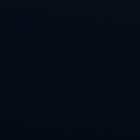
史纪录
需求表单