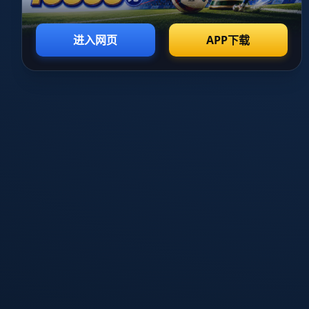
略
2025-11-18T01:11:43+08:00
中超票怎么买 中超观赛攻略
引言：开启你的中超观赛激情之旅
作为中国足球的顶级赛事，中超联赛每年
情。但对于新手球迷来说，如何买到中超
水。别担心，这篇文章将为你提供一份详
步步带你走进中超的世界，点燃你的足球
一、中超票怎么买：多种渠道任你选
想要观看中超比赛，首先得解决购票问题
能轻松搞定。