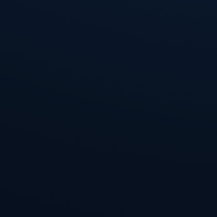
利，值得一试。
三、观赛前的准备：让体验更完美
买到中超票只是第一步，做好观赛准备同
了解比赛场馆
：不同城市的中超比赛场馆
等，建议提前查好交通路线和入场要求，
穿着队服助威
：穿上支持球队的队服或围
注意安检规定
：球场安检严格，禁止携带
定，轻装上阵。
四、案例分享：一次难忘的中超观赛经历
以小李的经历为例，他是上海申花的忠实
战。为了抢到票，他提前一个月关注了俱
购得一张内场票。比赛当天，他穿着申花
检后找到座位。比赛中，他和周围球迷一起
那一刻的激动至今难忘。小李表示，现场
验一次。