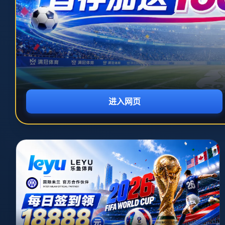
网站首页
新闻资讯
新闻资讯
中超比赛门票