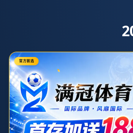
网站首页
新闻资讯