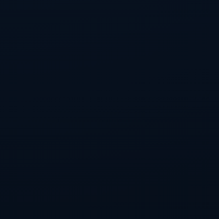
关于我们
服务优势
团队介绍
新闻资讯
联系我们