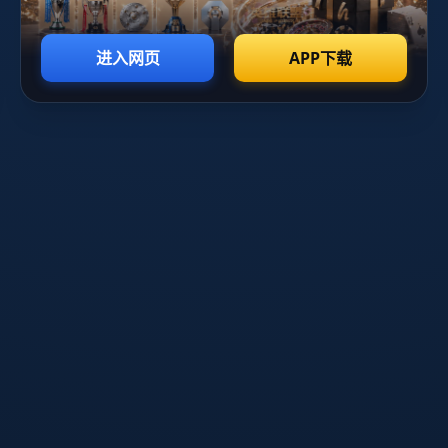
都吸引着无数球迷前往现场感受球场上的热血与激
票、如何规划一次完美的观赛体验，可能还是一头雾
尽的
中超观赛攻略
，从购票渠道到观赛注意事项，一
热情！
。目前，购买中超门票的渠道非常多样，线上线下都