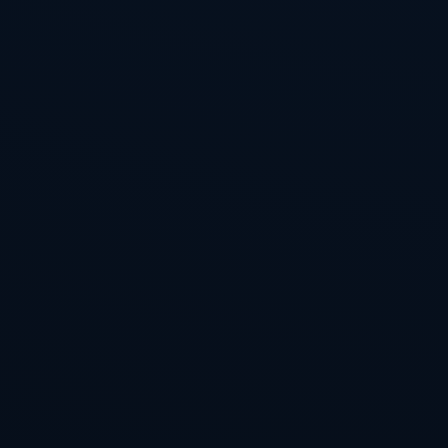
五、观赛小贴士：提升幸福感
最后，送上几条实用的小贴士：