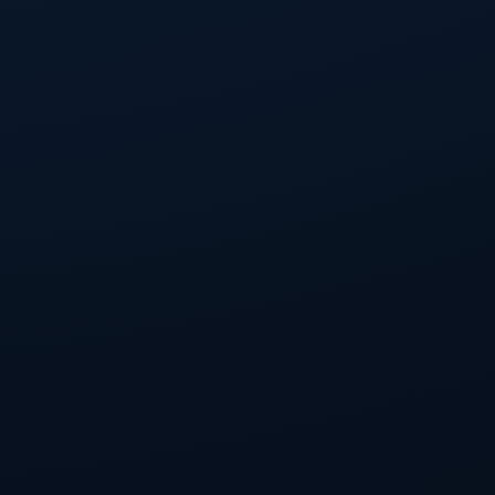
成就
世界杯买球苹果最佳
2026世界杯比分哪个好
最佳
栏目导航