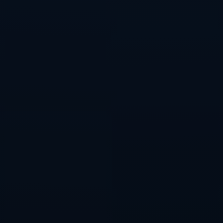
举行，记得提前规划好行程，避免与其他安排冲突。
，带好雨具或防晒用品，确保观赛舒适。
助威方式，尊重他人，共同营造和谐的观赛氛围。
分享至
下一篇
新多项队
邮报：霍奇森暂留水晶宫帅位，连败或致帅位